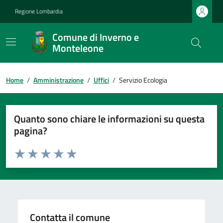
Regione Lombardia
Comune di Inverno e
Monteleone
Home
/
Amministrazione
/
Uffici
/
Servizio Ecologia
Quanto sono chiare le informazioni su questa
pagina?
Valuta da 1 a 5 stelle la pagina
Valuta 1 stelle su 5
Valuta 2 stelle su 5
Valuta 3 stelle su 5
Valuta 4 stelle su 5
Valuta 5 stelle su 5
Contatta il comune