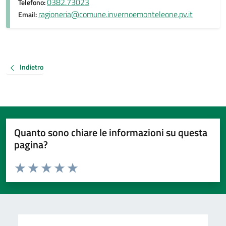
0382.73023
Telefono:
ragioneria@comune.invernoemonteleone.pv.it
Email:
Indietro
Quanto sono chiare le informazioni su questa
pagina?
Valuta da 1 a 5 stelle la pagina
Valuta 1 stelle su 5
Valuta 2 stelle su 5
Valuta 3 stelle su 5
Valuta 4 stelle su 5
Valuta 5 stelle su 5