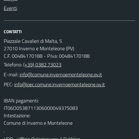
Eventi
CONTATTI
Piazzale Cavalieri di Malta, 5
27010 Inverno e Monteleone (PV)
C.F. 00484170188 - P.Iva: 00484170188
Telefono:
(+39) 0382.73023
E-mail:
PEC:
IBAN pagamenti:
IT06O0538711306000049375083
Intestazione:
Comune di Inverno e Monteleone
.
URP - Ufficio Relazioni con il Pubblico