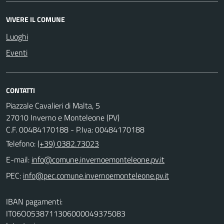
VIVERE IL COMUNE
Luoghi
Eventi
CONTATTI
Piazzale Cavalieri di Malta, 5
27010 Inverno e Monteleone (PV)
C.F. 00484170188 - P.Iva: 00484170188
Telefono:
(+39) 0382.73023
E-mail:
PEC:
IBAN pagamenti:
IT06O0538711306000049375083