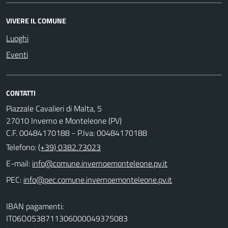
VIVERE IL COMUNE
Luoghi
Eventi
CONTATTI
Piazzale Cavalieri di Malta, 5
27010 Inverno e Monteleone (PV)
C.F. 00484170188 - P.Iva: 00484170188
Telefono:
(+39) 0382.73023
E-mail:
PEC:
IBAN pagamenti:
IT06O0538711306000049375083