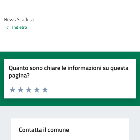
News Scaduta
Indietro
Quanto sono chiare le informazioni su questa
pagina?
Valuta da 1 a 5 stelle la pagina
Valuta 1 stelle su 5
Valuta 2 stelle su 5
Valuta 3 stelle su 5
Valuta 4 stelle su 5
Valuta 5 stelle su 5
Contatta il comune